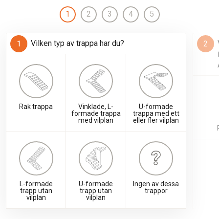
1
2
3
4
5
Vilken typ av trappa har du?
Rak trappa
Vinklade, L-
U-formade
formade trappa
trappa med ett
med vilplan
eller fler vilplan
L-formade
U-formade
Ingen av dessa
trapp utan
trapp utan
trappor
vilplan
vilplan