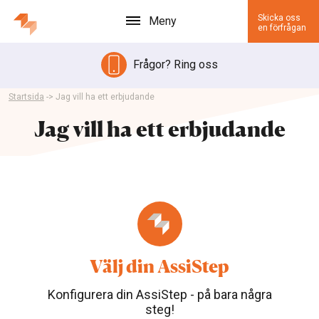
Skicka oss
Meny
en förfrågan
Frågor? Ring oss
Startsida
->
Jag vill ha ett erbjudande
Jag vill ha ett erbjudande
Välj din AssiStep
Konfigurera din AssiStep - på bara några
steg!