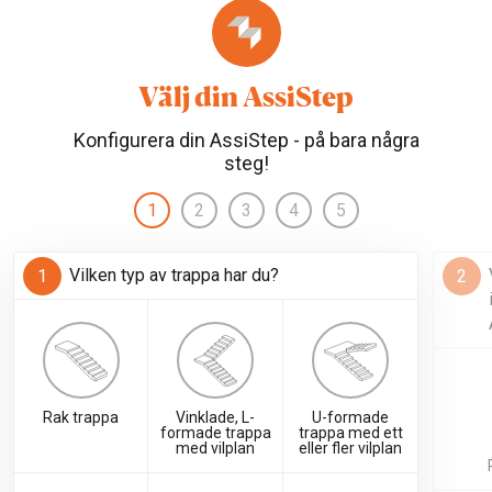
Välj din AssiStep
Konfigurera din AssiStep - på bara några
steg!
1
2
3
4
5
Vilken typ av trappa har du?
Rak trappa
Vinklade, L-
U-formade
formade trappa
trappa med ett
med vilplan
eller fler vilplan