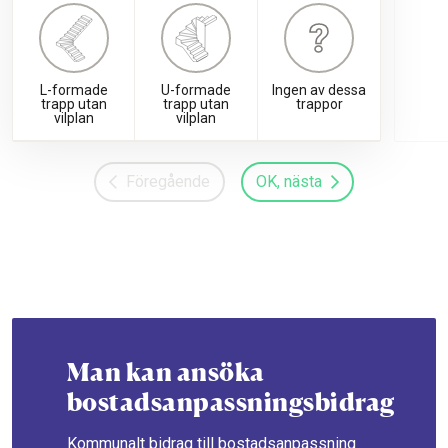
L-formade
U-formade
Ingen av dessa
trapp utan
trapp utan
trappor
vilplan
vilplan
Föregående
OK, nästa
Man kan ansöka
bostadsanpassningsbidrag
Kommunalt bidrag till bostadsanpassning