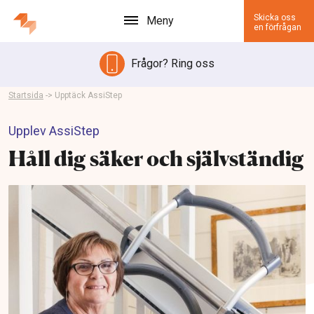
Skicka oss
Meny
en förfrågan
Frågor? Ring oss
Startsida
->
Upptäck AssiStep
Upplev AssiStep
Håll dig säker och självständig