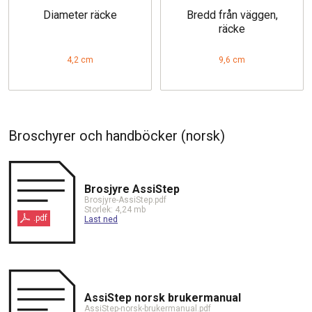
Diameter räcke
Bredd från väggen,
räcke
4,2 cm
9,6 cm
Broschyrer och handböcker (norsk)
Brosjyre AssiStep
Brosjyre-AssiStep.pdf
Storlek: 4,24 mb
.pdf
Last ned
AssiStep norsk brukermanual
AssiStep-norsk-brukermanual.pdf